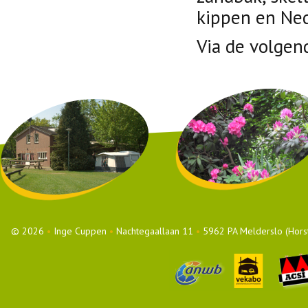
kippen en Ned
Via de volgen
© 2026
•
Inge Cuppen
•
Nachtegaallaan 11
•
5962 PA Melderslo (Hors